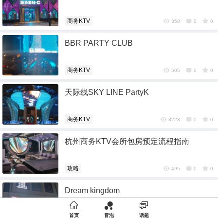
商务KTV
358
0
0
BBR PARTY CLUB
商务KTV
505
0
0
天际线SKY LINE PartyK
商务KTV
3223
0
0
杭州商务KTV会所包房预定流程指南
攻略
495
0
0
Dream kingdom

首页
冒泡
话题
商务KTV
514
0
0