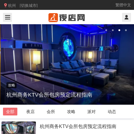

繁體中文
杭州 [切换城市]
攻略
杭州商务KTV会所包房预定流程指南
全部
夜店
会所
攻略
派对
动态
杭州商务KTV会所包房预定流程指南