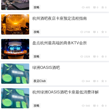
攻略
495
0
0
杭州酒吧夜店卡座预定流程指南
攻略
2738
1
0
盘点杭州最高端的商务KTV会所
攻略
1528
0
0
绿洲OASIS酒吧
夜店Club
344
0
0
6位以上
杭州绿洲OASIS酒吧卡座最低消费详解
6位以上
攻略
540
0
0