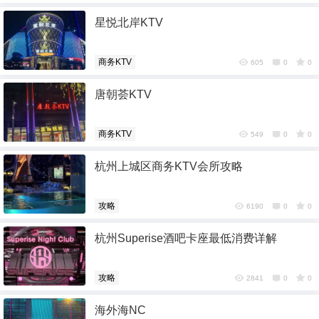
您没有权限发布内容，请购买会员或者提升权
星悦北岸KTV
限。
商务KTV
605
0
0
忘记密码？
找回
已有帐号？
登录
社交帐号直接登录
唐朝荟KTV
QQ登录
微博登录
商务KTV
549
0
0
杭州上城区商务KTV会所攻略
攻略
6190
0
0
杭州Superise酒吧卡座最低消费详解
攻略
2841
0
0
海外海NC